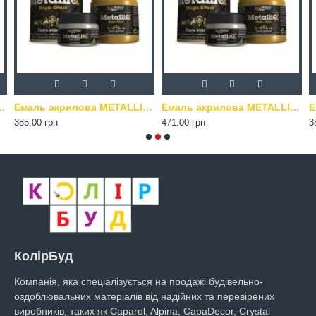
Q Kompozit 0.5 кг мідь
Емаль акрилова METALLIQ Kompozit 0.5 кг платина
Емаль акрилова METALLIQ Kompozit 0.5 кг римське золото
385.00 грн
471.00 грн
3
КолірБуд
Компанія, яка спеціалізується на продажі будівельно-
оздоблювальних матеріалів від надійних та перевірених
виробників, таких як Caparol, Alpina, CapaDecor, Crystal