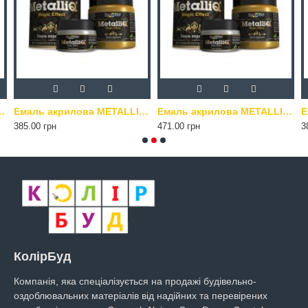
Q Kompozit 0.5 кг мідь
Емаль акрилова METALLIQ Kompozit 0.5 кг платина
Емаль акрилова METALLIQ Kompozit 0.5 кг римське золото
385.00 грн
471.00 грн
3
КолірБуд
Компанія, яка спеціалізується на продажі будівельно-
оздоблювальних матеріалів від надійних та перевірених