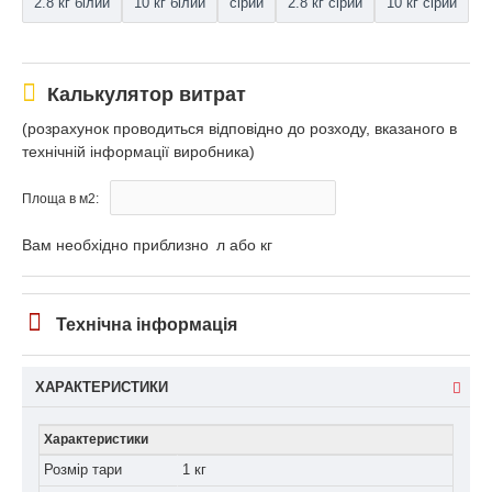
2.8 кг білий
10 кг білий
сірий
2.8 кг сірий
10 кг сірий
Калькулятор витрат
(розрахунок проводиться відповідно до розходу, вказаного в
технічній інформації виробника)
Площа в м2:
Вам необхідно приблизно
л або кг
Технічна інформація
ХАРАКТЕРИСТИКИ
Характеристики
Розмір тари
1 кг