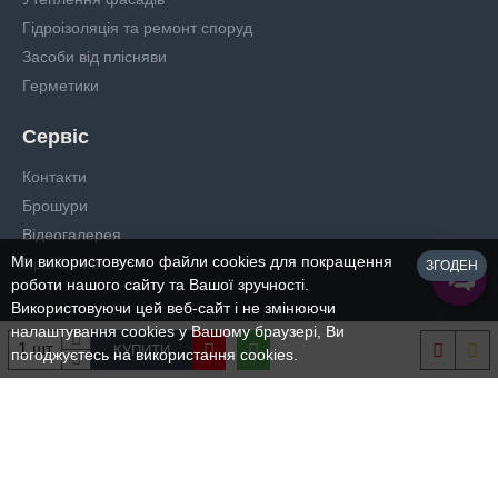
Гідроізоляція та ремонт споруд
Засоби від плісняви
Герметики
Сервіс
Контакти
Брошури
Відеогалерея
Ми використовуємо файли cookies для покращення
Прайс-лист
ЗГОДЕН
роботи нашого сайту та Вашої зручності.
Використовуючи цей веб-сайт і не змінюючи
налаштування cookies у Вашому браузері, Ви
КУПИТИ
погоджуєтесь на використання cookies.
Copyright © 2024, Всі права захищені