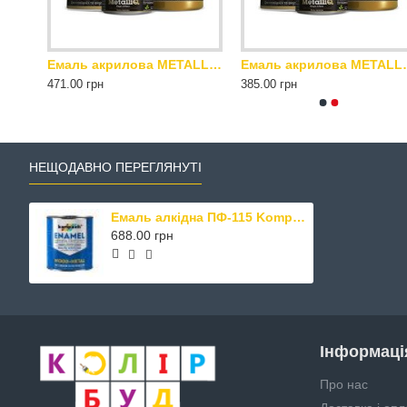
Емаль акрилова METALLIQ Kompozit 0.5 кг платина
Емаль акрилова METALLIQ Kompozit 0.5 кг римське золото
Емаль акрилова ME
471.00 грн
385.00 грн
НЕЩОДАВНО ПЕРЕГЛЯНУТІ
Емаль алкідна ПФ-115 Kompozit – універсальна фарба для металу та дерева 2.8 кг зелений глянцевий
688.00 грн
Інформаці
Про нас