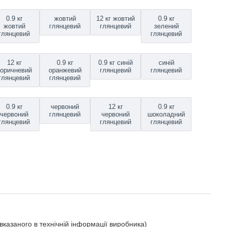
0.9 кг
жовтий
12 кг жовтий
0.9 кг
жовтий
глянцевий
глянцевий
зелений
глянцевий
глянцевий
12 кг
0.9 кг
0.9 кг синій
синій
коричневий
оранжевий
глянцевий
глянцевий
глянцевий
глянцевий
0.9 кг
червоний
12 кг
0.9 кг
червоний
глянцевий
червоний
шоколадний
глянцевий
глянцевий
глянцевий
вказаного в технічній інформації виробника)