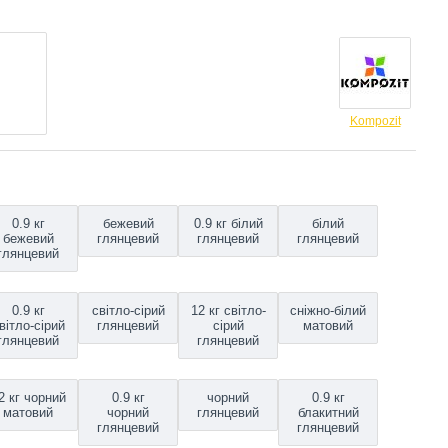
Kompozit
0.9 кг
бежевий
0.9 кг білий
білий
бежевий
глянцевий
глянцевий
глянцевий
глянцевий
0.9 кг
світло-сірий
12 кг світло-
сніжно-білий
вітло-сірий
глянцевий
сірий
матовий
глянцевий
глянцевий
2 кг чорний
0.9 кг
чорний
0.9 кг
матовий
чорний
глянцевий
блакитний
глянцевий
глянцевий