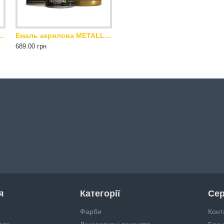
TALLIQ Kompozit 0.5 кг чорна перлина
Емаль акрилова METALLIQ Kompozit 0.9 кг бронза
689.00 грн
я
Категорії
Сер
Фарби
Конт