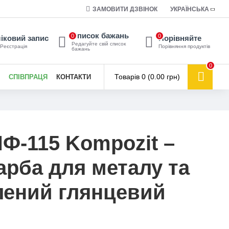
ЗАМОВИТИ ДЗВІНОК
УКРАЇНСЬКА
Список бажань
0
0
іковий запис
Порівняйте
Редагуйте свій список
 Реєстрація
Порівняння продуктів
бажань
0
Товарів 0 (0.00 грн)
СПІВПРАЦЯ
КОНТАКТИ
Ф-115 Kompozit –
арба для металу та
елений глянцевий