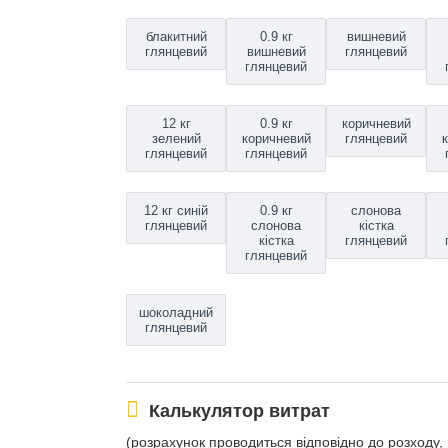
блакитний
0.9 кг
вишневий
глянцевий
вишневий
глянцевий
глянцевий
12 кг
0.9 кг
коричневий
зелений
коричневий
глянцевий
глянцевий
глянцевий
12 кг синій
0.9 кг
слонова
глянцевий
слонова
кістка
кістка
глянцевий
глянцевий
шоколадний
глянцевий
Калькулятор витрат
(розрахунок проводиться відповідно до розходу, 