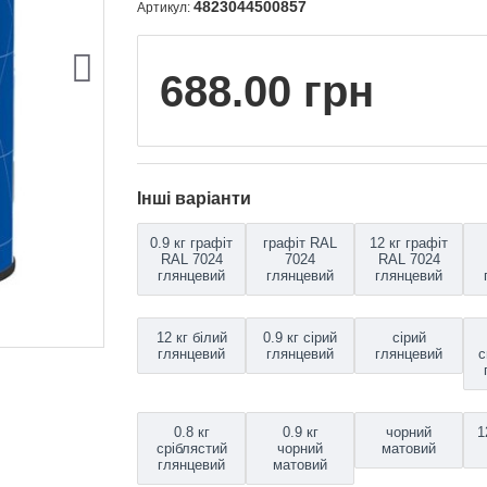
4823044500857
Артикул:
688.00 грн
Інші варіанти
0.9 кг графіт
графіт RAL
12 кг графіт
RAL 7024
7024
RAL 7024
глянцевий
глянцевий
глянцевий
12 кг білий
0.9 кг сірий
сірий
глянцевий
глянцевий
глянцевий
с
0.8 кг
0.9 кг
чорний
1
сріблястий
чорний
матовий
глянцевий
матовий