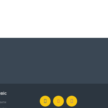
віс
акти