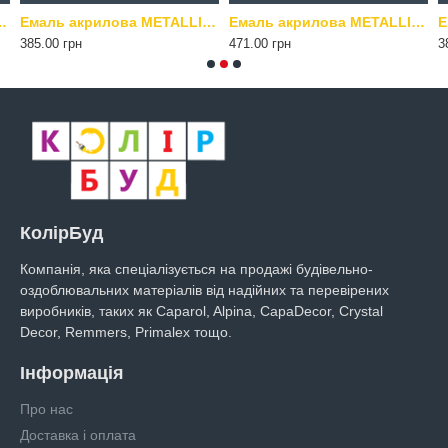
Q Kompozit 0.5 кг мідь
Емаль акрилова METALLIQ Kompozit 0.5 кг платина
Емаль акрилова METALLIQ Kompozit 0.5 кг римське золото
385.00 грн
471.00 грн
3
КолірБуд
Компанія, яка спеціалізується на продажі будівельно-
оздоблювальних матеріалів від надійних та перевірених
виробників, таких як Caparol, Alpina, CapaDecor, Crystal
Decor, Remmers, Primalex тощо.
Інформація
Про нас
Доставка і оплата