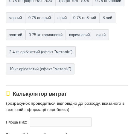
0.75 кг графіт RAL 7024
графіт RAL 7024
0.75 кг чорний
чорний
0.75 кг сірий
сірий
0.75 кг білий
білий
жовтий
0.75 кг коричневий
коричневий
синій
2.4 кг сріблястий (ефект "металік")
10 кг сріблястий (ефект "металік")
Калькулятор витрат
(розрахунок проводиться відповідно до розходу, вказаного в
технічній інформації виробника)
Площа в м2: