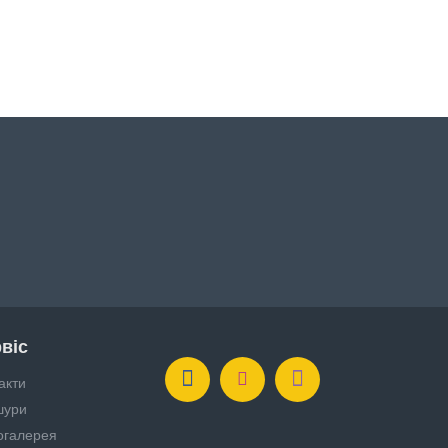
віс
акти
шури
огалерея