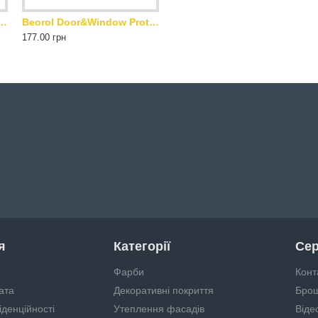
w Protection. Маскуюча стрічка. Синя. 30 мм х 33 м
Beorol Door&Window Protection. Маскуюча стрічка. Синя. 48 мм х 33 м
177.00 грн
я
Категорії
Сер
Фарби
Конт
ата
Декоративні покриття
Бро
іденційності
Утеплення фасадів
Віде