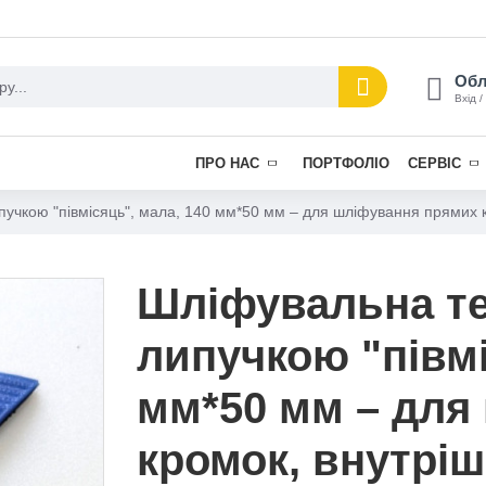
Обл
Вхід /
ПРО НАС
ПОРТФОЛІО
СЕРВІС
чкою "півмісяць", мала, 140 мм*50 мм – для шліфування прямих кро
Шліфувальна т
липучкою "півмі
мм*50 мм – для
кромок, внутрішн