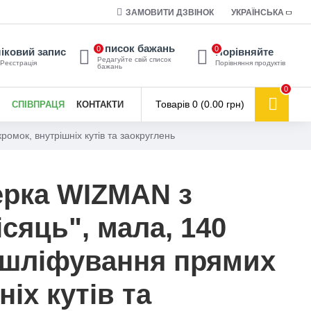
ЗАМОВИТИ ДЗВІНОК
УКРАЇНСЬКА
Список бажань
0
0
іковий запис
Порівняйте
Редагуйте свій список
 Реєстрація
Порівняння продуктів
бажань
0
Товарів 0 (0.00 грн)
СПІВПРАЦЯ
КОНТАКТИ
мок, внутрішніх кутів та заокруглень
ерка WIZMAN з
сяць", мала, 140
 шліфування прямих
іх кутів та