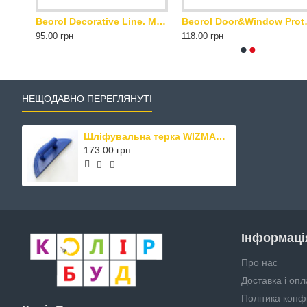
Beorol Decorative Line. Маскуюча стрічка. Зелена. 18 мм х 33 м
Beorol Decorative Line. Маскуюча стрічка. Зелена. 24 мм х 33 м
Beorol Door&Windo
95.00 грн
118.00 грн
НЕЩОДАВНО ПЕРЕГЛЯНУТІ
Шліфувальна терка WIZMAN з липучкою "півмісяць", мала, 140 мм*50 мм – для шліфування прямих кромок, внутрішніх кутів та заокруглень
173.00 грн
Інформаці
Про нас
Доставка і опл
Політика конф