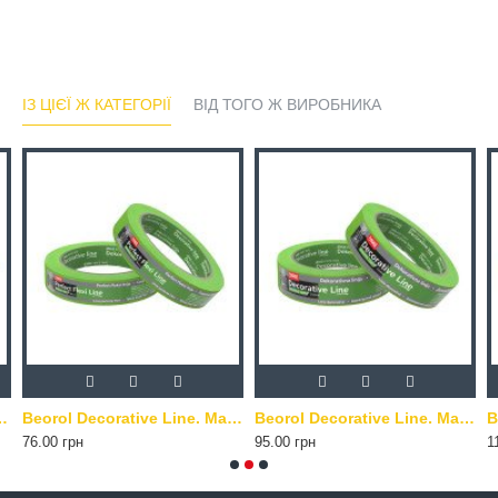
ІЗ ЦІЄЇ Ж КАТЕГОРІЇ
ВІД ТОГО Ж ВИРОБНИКА
а маскуюча стрічка. Жовта. 48 мм х 33 м
Beorol Decorative Line. Маскуюча стрічка. Зелена. 18 мм х 33 м
Beorol Decorative Line. Маскуюча стрічка. Зелена. 24 мм х 33 м
76.00 грн
95.00 грн
1