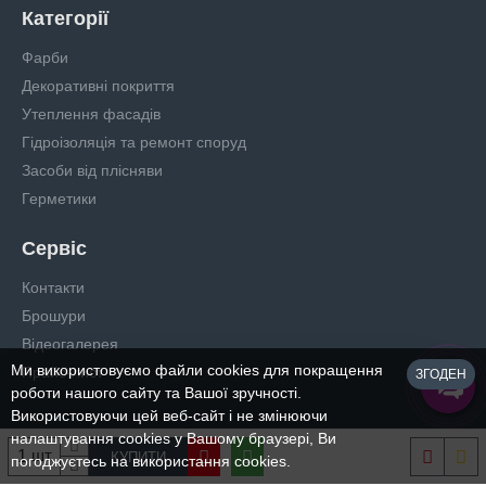
Категорії
Фарби
Декоративні покриття
Утеплення фасадів
Гідроізоляція та ремонт споруд
Засоби від плісняви
Герметики
Сервіс
Контакти
Брошури
Відеогалерея
Ми використовуємо файли cookies для покращення
Прайс-лист
ЗГОДЕН
роботи нашого сайту та Вашої зручності.
Використовуючи цей веб-сайт і не змінюючи
налаштування cookies у Вашому браузері, Ви
КУПИТИ
погоджуєтесь на використання cookies.