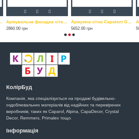
YSTAL DECOR щільність 160 г/м2, 50 м2
Армувальна фасадна сітка CRYSTAL DECOR щільність 165 г/м2, 55 м2
Армуюча сітка Capatect Gewebe 645/110 55 м2 помаранчева
2860.00 грн
5652.00 грн
5
КолірБуд
Компанія, яка спеціалізується на продажі будівельно-
оздоблювальних матеріалів від надійних та перевірених
виробників, таких як Caparol, Alpina, CapaDecor, Crystal
Decor, Remmers, Primalex тощо.
Інформація