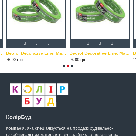
а маскуюча стрічка. Жовта. 48 мм х 33 м
Beorol Decorative Line. Маскуюча стрічка. Зелена. 18 мм х 33 м
Beorol Decorative Line. Маскуюча стрічка. Зелена. 24 мм х 33 м
76.00 грн
95.00 грн
1
КолірБуд
Компанія, яка спеціалізується на продажі будівельно-
оздоблювальних матеріалів від надійних та перевірених