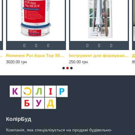
мерна добавка для будівельних розчинів 1 кг
Remmers Pur Aqua Top 500 2K M – шовковисто-матовий поліуретановий лак 1 кг прозорий
Інструмент для формування шва KASTAR
3020.00 грн
250.00 грн
8
КолірБуд
Компанія, яка спеціалізується на продажі будівельно-