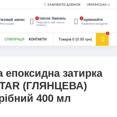
ЗАМОВИТИ ДЗВІНОК
УКРАЇНСЬКА
Список бажань
0
0
іковий запис
Порівняйте
Редагуйте свій список
 Реєстрація
Порівняння продуктів
бажань
0
Товарів 0 (0.00 грн)
СПІВПРАЦЯ
КОНТАКТИ
 епоксидна затирка
STAR (ГЛЯНЦЕВА)
Срібний 400 мл