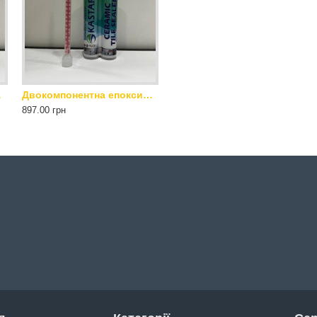
рно-сірий 400 мл
Двокомпонентна епоксидна затирка для плитки KASTAR (ГЛЯНЦЕВА) Black Pearl/ Чорний 400 мл
897.00 грн