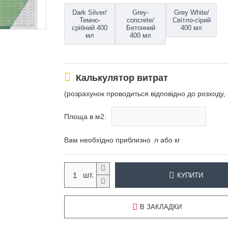
Dark Silver/
Grey-
Grey White/
Темно-
concrete/
Світло-сірий
срібний 400
Бетонний
400 мл
мл
400 мл
Калькулятор витрат
(розрахунок проводиться відповідно до розходу, 
Площа в м2:
Вам необхідно приблизно
л або кг
КУПИТИ
В ЗАКЛАДКИ