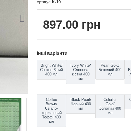
К-10
Артикул:
897.00 грн
Інші варіанти
Bright White/
Ivory White/
Pearl Gold/
Сніжно-білий
Слонова
Бежевий 400
B
400 мл
кістка 400
мл
мл
Coffee
Black Pearl/
Colorful
G
Brown/
Чорний 400
Gold/
Світло-
мл
Золотий 400
коричневий
мл
Тоффі 400
мл