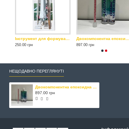
Remmers Pur Aqua Top 500 2K M – шовковисто-матовий поліуретановий лак 1 кг прозорий
Інструмент для формування шва KASTAR
Двокомпонентна епоксидна затирка для плитки KASTAR (ГЛЯНЦЕВА) Black Grey/ Чо
250.00 грн
897.00 грн
НЕЩОДАВНО ПЕРЕГЛЯНУТІ
Двокомпонентна епоксидна затирка для плитки KASTAR (ГЛЯНЦЕВА) Shining Silver/ Срібний 400 мл
897.00 грн