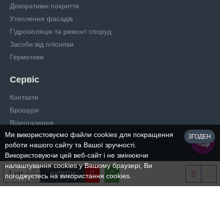
Декоративні покриття
Утеплення фасадів
Гідроізоляція та ремонт споруд
Засоби від плісняви
Герметики
Сервіс
Контакти
Брошури
Відеогалерея
Ми використовуємо файли cookies для покращення
Прайс-лист
ЗГОДЕН
роботи нашого сайту та Вашої зручності.
Використовуючи цей веб-сайт і не змінюючи
налаштування cookies у Вашому браузері, Ви
КУПИТИ
погоджуєтесь на використання cookies.
Copyright © 2024, Всі права захищені