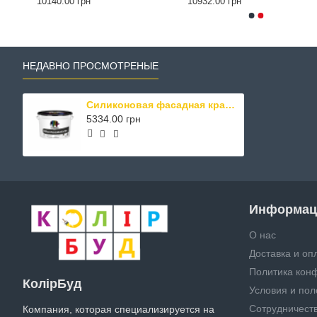
10140.00 грн
10932.00 грн
НЕДАВНО ПРОСМОТРЕНЫЕ
Силиконовая фасадная краска экстра-класса Capatect Standard Silikon Fassadenfarbe В3 9.4 л
5334.00 грн
Информац
О нас
Доставка и оп
Политика кон
КолірБуд
Условия и по
Сотрудничест
Компания, которая специализируется на