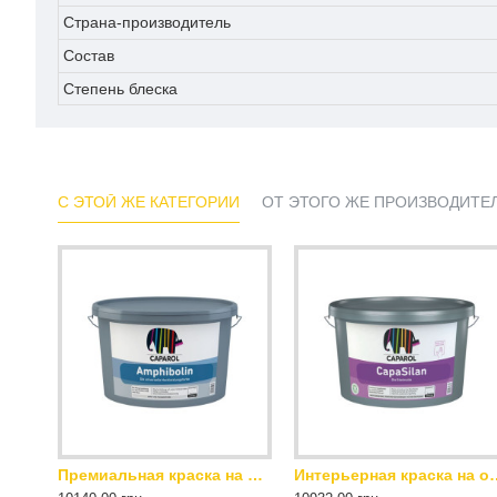
Страна-производитель
Состав
Степень блеска
С ЭТОЙ ЖЕ КАТЕГОРИИ
ОТ ЭТОГО ЖЕ ПРОИЗВОДИТЕ
Премиальная краска на основе чистого акрилата универсального применения Caparol Amphibolin В3 2.35 л
Премиальная краска на основе чистого акрилата универсального применения Caparol Amphibolin В3 9.4 л
Интерьерная краска на основе силиконовых смол с длительным откры