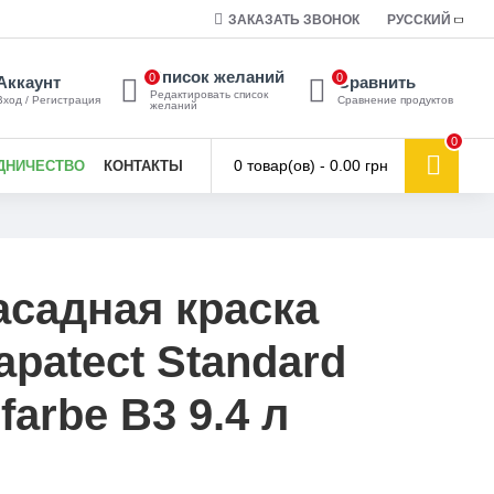
ЗАКАЗАТЬ ЗВОНОК
РУССКИЙ
Список желаний
0
0
Аккаунт
Сравнить
Редактировать список
Вход / Регистрация
Сравнение продуктов
желаний
0
0 товар(ов) - 0.00 грн
ДНИЧЕСТВО
КОНТАКТЫ
садная краска
apatect Standard
farbe В3 9.4 л