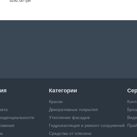
5292.00 грн
ия
Категории
Се
Краски
Конт
лата
Декоративные покрытия
Бро
фиденциальности
Утепление фасадов
Виде
ложения
Гидроизоляция и ремонт сооружений
Прай
во
Средства от плесени