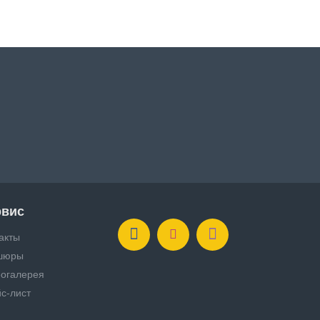
рвис
акты
шюры
огалерея
с-лист