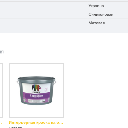
Украина
Силиконовая
Матовая
ЛЯ
тым временем работы и высокой укрывистостью Caparol CapaSilan В1 12.5 л
Интерьерная краска на основе силиконовых смол с длительным открытым временем работы и высокой укрывистостью Caparol CapaSilan В1 5 л