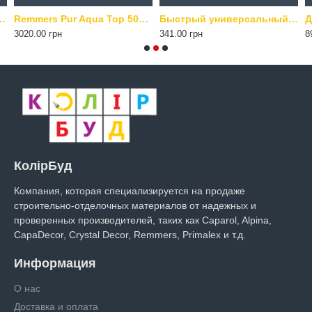
рная добавка для строительных растворов 1 кг
Remmers Pur Aqua Top 500 2K M – шелковисто-матовый полиуретановый лак 1 кг прозрачний
Быстрый универсальный пено-клей 60 секунд GUN Tytan Professional, 750 мл желтый
3020.00 грн
341.00 грн
8
КолірБуд
Компания, которая специализируется на продаже
строительно-отделочных материалов от надежных и
проверенных производителей, таких как Caparol, Alpina,
CapaDecor, Crystal Decor, Remmers, Primalex и т.д.
Информация
О нас
Доставка и оплата