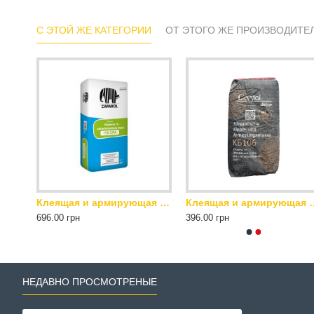
С ЭТОЙ ЖЕ КАТЕГОРИИ
ОТ ЭТОГО ЖЕ ПРОИЗВОДИТЕ
Клей для плитки Caparol Keramik- und Steinkleber Grau 25 кг серый
Клеящая и армирующая смесь для теплоизоляционных плит Capatect Klebe-und Spachtelmasse 190 Grau 25 кг серая
Клеящая и армирующая смесь для теплоизоляционных плит Cryst
696.00 грн
396.00 грн
НЕДАВНО ПРОСМОТРЕНЫЕ