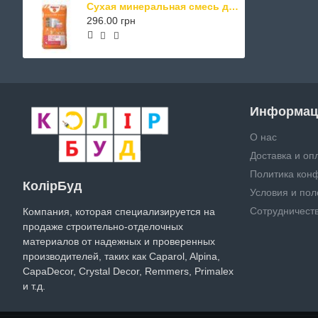
Сухая минеральная смесь для приклеивания теплоизоляционных плит Alpina Expert "Клеевая смесь" 25 кг серая
296.00 грн
Информац
О нас
Доставка и оп
Политика кон
КолірБуд
Условия и по
Сотрудничест
Компания, которая специализируется на
продаже строительно-отделочных
материалов от надежных и проверенных
производителей, таких как Caparol, Alpina,
CapaDecor, Crystal Decor, Remmers, Primalex
и т.д.