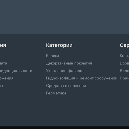
ия
Категории
Се
Краски
Конт
лата
Декоративные покрытия
Бро
фиденциальности
Утепление фасадов
Виде
ложения
Гидроизоляция и ремонт сооружений
Прай
во
Средства от плесени
Герметики