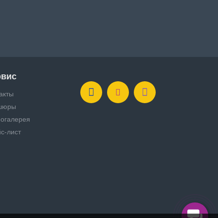
рвис
акты
шюры
огалерея
с-лист