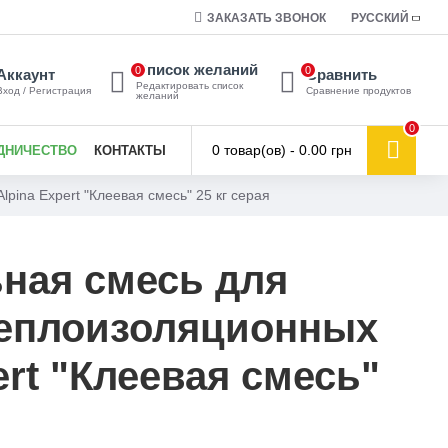
ЗАКАЗАТЬ ЗВОНОК
РУССКИЙ
Список желаний
0
0
Аккаунт
Сравнить
Редактировать список
Вход / Регистрация
Сравнение продуктов
желаний
0
0 товар(ов) - 0.00 грн
ДНИЧЕСТВО
КОНТАКТЫ
ina Expert "Клеевая смесь" 25 кг серая
ная смесь для
теплоизоляционных
ert "Клеевая смесь"