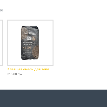
ЛЯ
al decor Mineralische Klebe- und Armierungsmasse КБ106 25 кг серая
Клеящая смесь для теплоизоляционных плит Crystal decor Mineralische Dämmkleber КБ105 25 кг серая
316.00 грн