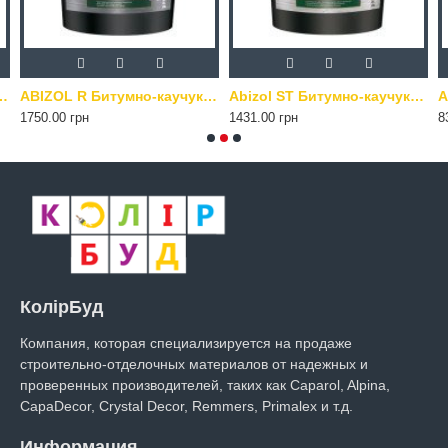
праймер для гидроизоляции, 18 кг черный
ABIZOL R Битумно-каучуковый праймер для гидроизоляции, 9 кг черный
Abizol ST Битумно-каучуковая дисперсионная мастика для приклейки пенополистирола 18 кг
1750.00 грн
1431.00 грн
8
КолірБуд
Компания, которая специализируется на продаже
строительно-отделочных материалов от надежных и
проверенных производителей, таких как Caparol, Alpina,
CapaDecor, Crystal Decor, Remmers, Primalex и т.д.
Информация