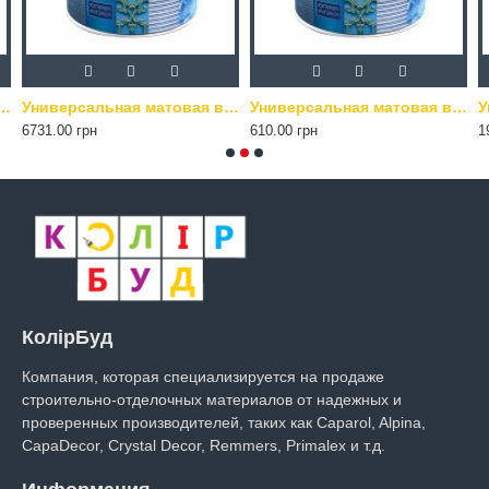
створимая краска Balakryl Uni Mat для металла и дерева 0100 Белый 0.7 кг
Универсальная матовая водорастворимая краска Balakryl Uni Mat для металла и дерева 0100 Белый 9 кг
Универсальная матовая водорастворимая краска Balakryl Uni Mat для металла и дерева 0199 Черный 0.7 кг
6731.00 грн
610.00 грн
1
КолірБуд
Компания, которая специализируется на продаже
строительно-отделочных материалов от надежных и
проверенных производителей, таких как Caparol, Alpina,
CapaDecor, Crystal Decor, Remmers, Primalex и т.д.