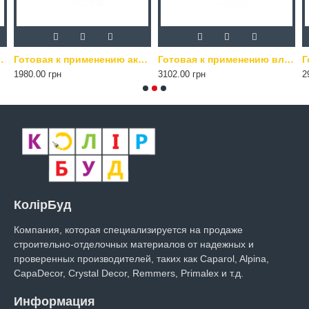
х работ Caparol DecoLasur Glänzend 2.5 л прозрачная
Готовая к применению акриловая шпатлевка Crystal Decor Finish Putz 25 кг белая
Готовая к применению влагостойкая, пастообразная, дисперсионная шпатлевка для внутренних работ Caparol Akkordspachtel KF 25 кг белая
1980.00 грн
3102.00 грн
2
КолірБуд
Компания, которая специализируется на продаже
строительно-отделочных материалов от надежных и
проверенных производителей, таких как Caparol, Alpina,
CapaDecor, Crystal Decor, Remmers, Primalex и т.д.
Информация